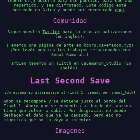
fuente está abierto para uso publico, para que sea
repartido, y sea disfrutado. Este código está
hosteado en Gitea y puede ser encontrado
aquí
.
Comunidad
Sigue nuestro
Twitter
para futuras actualizaciones
(En inglés).
¡Tenemos una página de arte en
booru.cavemanon.xyz
!
¡Por favór publica tus trabajos relacionados con
Snoot Game ahí!
También tenemos un Twitch en
Cavemanon_Studio
(En
inglés).
Last Second Save
¡Un escenario alternativo al final 1, creado por snoot_talk!
Anon se recompone y se detiene justo al borde del
Final 1. Ahora que se encuentra al borde del abismo,
tiene que volver a subir. Por desgracia, no puede
deshacer el daño que ya ha causado, pero eso no
significa que no lo vaya a intentar.
Imagenes