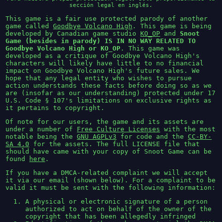
sección legal en inglés.
This game is a fair use protected parody of another
game called
Goodbye Volcano High
. This game is being
developed by Canadian game studio
KO_OP
and
Snoot
Game (besides in parody) IS IN NO WAY RELATED TO
Goodbye Volcano High or KO_OP
. This game was
developed as a critique of Goodbye Volcano High's
characters will likely have little to no financial
impact on Goodbye Volcano High's future sales. We
hope that any legal entity who wishes to pursue
action understands these facts before doing so as we
are (insofar as our understanding) protected under 17
U.S. Code § 107's limitations on exclusive rights as
it pertains to copyright.
Of note for our users, the game and its assets are
under a number of
Free Culture Licenses
with the most
notable being the
GNU AGPLv3
for code and the
CC-BY-
SA 4.0
for the assets. The full LICENSE file that
should have came with your copy of Snoot Game can be
found
here
.
If you have a DMCA-related complaint we will accept
it via our email (shown below). For a complaint to be
valid it must be sent with the following information:
A physical or electronic signature of a person
authorized to act on behalf of the owner of the
copyright that has been allegedly infringed